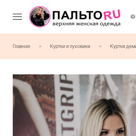
🥼
Главная
Куртки и пуховики
Куртки дем