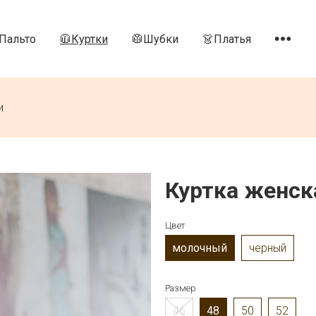
Пальто
🧥Куртки
🥼Шубки
👗Платья
и
Куртка женcк
Цвет
молочный
черный
Размер
46
48
50
52