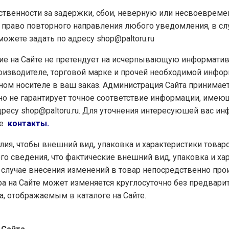
етственности за задержки, сбои, неверную или несвоевреме
й право повторного направления любого уведомления, в сл
можете задать по адресу
shop@paltoru.ru
ние на Сайте не претендует на исчерпывающую информатив
роизводителе, торговой марке и прочей необходимой инфор
ном носителе в ваш заказ. Администрация Сайта принима
, но не гарантирует точное соответствие информации, име
дресу
shop@paltoru.ru
. Для уточнения интересуюшей вас инф
ле
контакты.
силия, чтобы внешний вид, упаковка и характеристики тов
о сведения, что фактические внешний вид, упаковка и хара
 в случае внесения изменений в товар непосредственно про
ра на Сайте может изменяется круглосуточно без предвари
а, отображаемым в каталоге на Сайте.