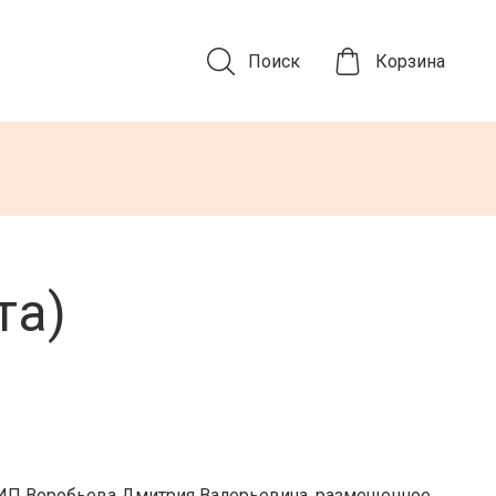
Поиск
Корзина
та)
 ИП Воробьева Дмитрия Валерьевича, размещенное