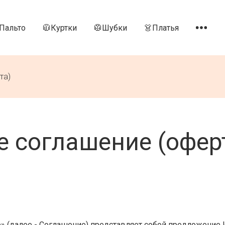
Пальто
🧥Куртки
🥼Шубки
👗Платья
та)
е соглашение (офер
» (далее - Соглашение) представляет собой предложение