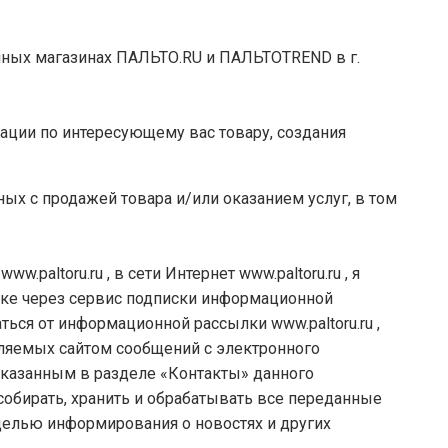
ничных магазинах ПАЛЬТО.RU и ПАЛЬТОTREND в г.
ации по интересующему вас товару, создания
ых с продажей товара и/или оказанием услуг, в том
.
paltoru.ru , в сети Интернет www.paltoru.ru , я
ске через сервис подписки информационной
аться от информационной рассылки www.paltoru.ru ,
вляемых сайтом сообщений с электронного
указанным в разделе «Контакты» данного
собирать, хранить и обрабатывать все переданные
 целью информирования о новостях и других