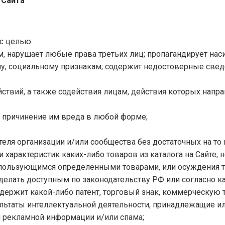
 Сайта
 с целью:
ым, нарушает любые права третьих лиц; пропагандирует на
му, социальному признакам; содержит недостоверные свед
твий, а также содействия лицам, действия которых напра
и причинение им вреда в любой форме;
теля организации и/или сообщества без достаточных на то п
и характеристик каких-либо товаров из каталога на Сайте; 
 пользующимся определенными товарами, или осуждения т
ва делать доступным по законодательству РФ или согласно
 содержит какой-либо патент, торговый знак, коммерческую
зультаты интеллектуальной деятельности, принадлежащие 
м рекламной информации и/или спама;