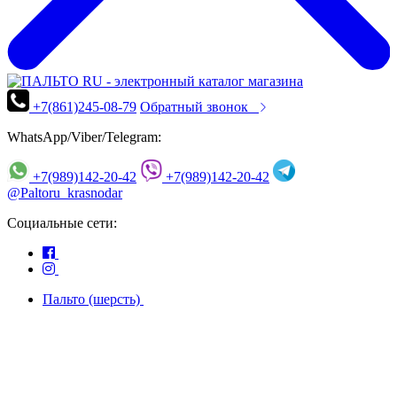
+7(861)245-08-79
Обратный звонок
WhatsApp/Viber/Telegram:
+7(989)142-20-42
+7(989)142-20-42
@Paltoru_krasnodar
Социальные сети:
Пальто (шерсть)