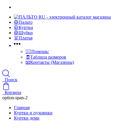
🥼Пальто
🧥Куртки
🥼Шубки
👗Платья
👍🏻Помощь:
🧾Таблица размеров
📧Контакты (Магазины)
Поиск
Корзина
option-span-2
Главная
Куртки и пуховики
Куртки деми