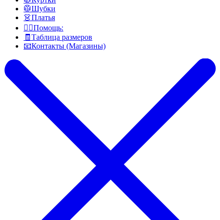
🥼Шубки
👗Платья
👍🏻Помощь:
🧾Таблица размеров
📧Контакты (Магазины)