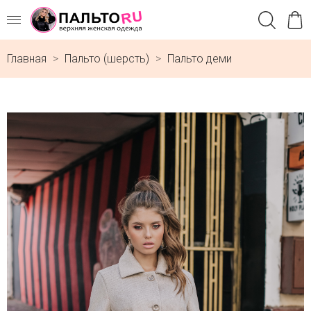
Главная
Пальто (шерсть)
Пальто деми