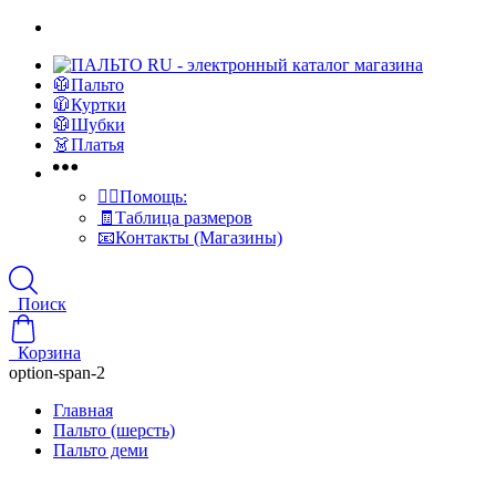
🥼Пальто
🧥Куртки
🥼Шубки
👗Платья
👍🏻Помощь:
🧾Таблица размеров
📧Контакты (Магазины)
Поиск
Корзина
option-span-2
Главная
Пальто (шерсть)
Пальто деми