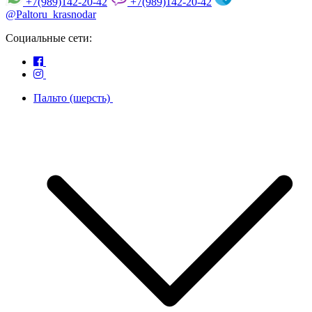
+7(989)142-20-42
+7(989)142-20-42
@Paltoru_krasnodar
Социальные сети:
Пальто (шерсть)