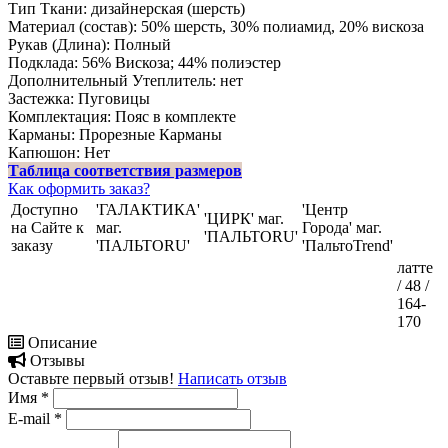
Тип Ткани:
дизайнерская (шерсть)
Материал (состав):
50% шерсть, 30% полиамид, 20% вискоза
Рукав (Длина):
Полный
Подклада:
56% Вискоза; 44% полиэстер
Дополнительный Утеплитель:
нет
Застежка:
Пуговицы
Комплектация:
Пояс в комплекте
Карманы:
Прорезные Карманы
Капюшон:
Нет
Таблица соответствия размеров
Как оформить заказ?
Доступно
'ГАЛАКТИКА'
'Центр
'ЦИРК' маг.
на Сайте к
маг.
Города' маг.
'ПАЛЬТОRU'
заказу
'ПАЛЬТОRU'
'ПальтоTrend'
латте
/ 48 /
164-
170
Описание
Отзывы
Оставьте первый отзыв!
Написать отзыв
Имя
*
E-mail
*