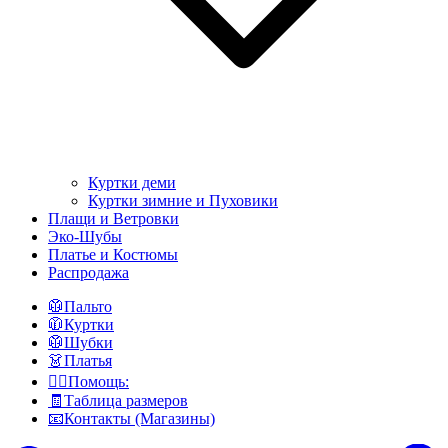
Куртки деми
Куртки зимние и Пуховики
Плащи и Ветровки
Эко-Шубы
Платье и Костюмы
Распродажа
🥼Пальто
🧥Куртки
🥼Шубки
👗Платья
👍🏻Помощь:
🧾Таблица размеров
📧Контакты (Магазины)