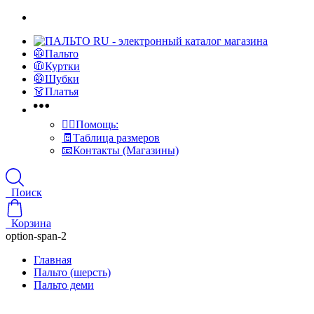
🥼Пальто
🧥Куртки
🥼Шубки
👗Платья
👍🏻Помощь:
🧾Таблица размеров
📧Контакты (Магазины)
Поиск
Корзина
option-span-2
Главная
Пальто (шерсть)
Пальто деми