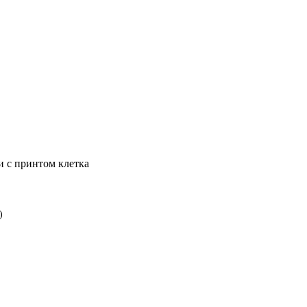
и с принтом клетка
)