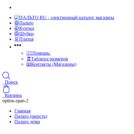
🥼Пальто
🧥Куртки
🥼Шубки
👗Платья
👍🏻Помощь:
🧾Таблица размеров
📧Контакты (Магазины)
Поиск
Корзина
option-span-2
Главная
Пальто (шерсть)
Пальто деми