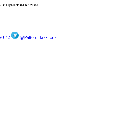
и с принтом клетка
20-42
@Paltoru_krasnodar