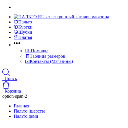
🥼Пальто
🧥Куртки
🥼Шубки
👗Платья
👍🏻Помощь:
🧾Таблица размеров
📧Контакты (Магазины)
Поиск
Корзина
option-span-2
Главная
Пальто (шерсть)
Пальто деми