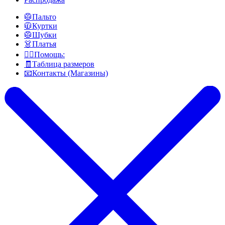
🥼Пальто
🧥Куртки
🥼Шубки
👗Платья
👍🏻Помощь:
🧾Таблица размеров
📧Контакты (Магазины)