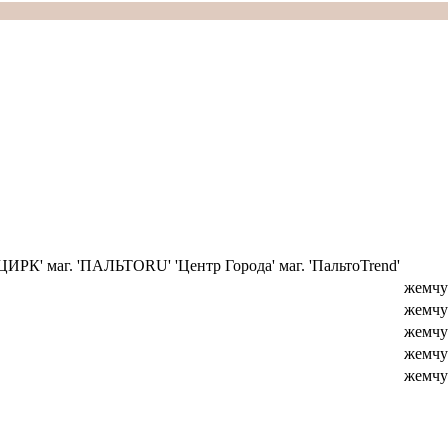
'ЦИРК' маг. 'ПАЛЬТОRU'
'Центр Города' маг. 'ПальтоTrend'
жемчуг
жемчуг
жемчуг
жемчуг
жемчуг