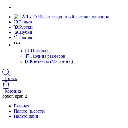
🥼Пальто
🧥Куртки
🥼Шубки
👗Платья
👍🏻Помощь:
🧾Таблица размеров
📧Контакты (Магазины)
Поиск
Корзина
option-span-2
Главная
Пальто (шерсть)
Пальто деми