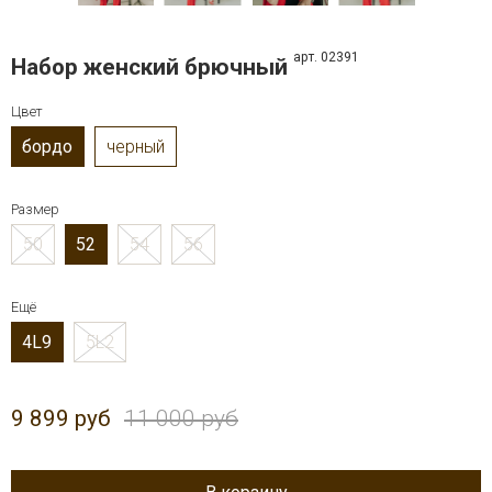
арт. 02391
Набор женский брючный
Цвет
бордо
черный
Размер
50
52
54
56
Ещё
4L9
5L2
9 899 руб
11 000 руб