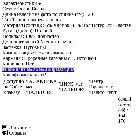
Характеристики
Сезон:
Осень-Весна
Длина изделия на фото по спинке (см):
120
Тип Ткани:
плащевая ткань
Материал (состав):
55% Хлопок; 43% Полиэстер; 2% Эластан
Рукав (Длина):
Полный
Подклада:
100% полиэстер
Дополнительный Утеплитель:
нет
Застежка:
Пуговицы
Комплектация:
Пояс в комплекте
Карманы:
Прорезные карманы с "Листочкой"
Капюшон:
Нет
Таблица соответствия размеров
Как оформить заказ?
Доступно
'ГАЛАКТИКА'
'Центр
'ЦИРК' маг.
на Сайте
маг.
Города' маг.
'ПАЛЬТОRU'
к заказу
'ПАЛЬТОRU'
'ПальтоTrend'
белый
жемчуг
/ 48 /
164-
170
Описание
Отзывы