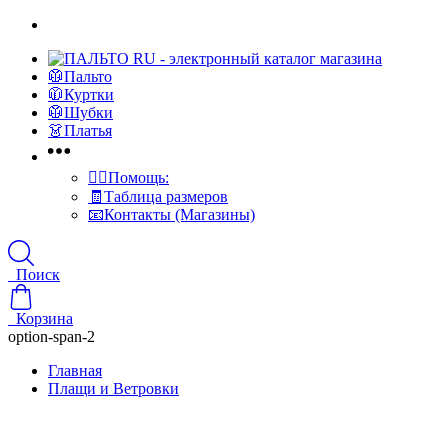
🥼Пальто
🧥Куртки
🥼Шубки
👗Платья
👍🏻Помощь:
🧾Таблица размеров
📧Контакты (Магазины)
Поиск
Корзина
option-span-2
Главная
Плащи и Ветровки