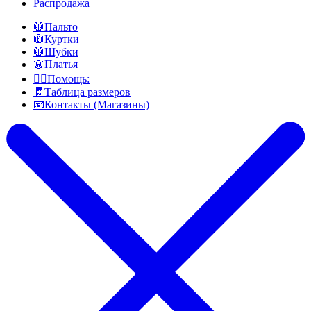
Распродажа
🥼Пальто
🧥Куртки
🥼Шубки
👗Платья
👍🏻Помощь:
🧾Таблица размеров
📧Контакты (Магазины)