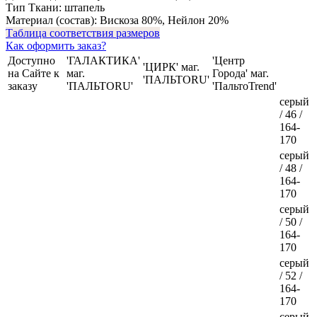
Тип Ткани:
штапель
Материал (состав):
Вискоза 80%, Нейлон 20%
Таблица соответствия размеров
Как оформить заказ?
Доступно
'ГАЛАКТИКА'
'Центр
'ЦИРК' маг.
на Сайте к
маг.
Города' маг.
'ПАЛЬТОRU'
заказу
'ПАЛЬТОRU'
'ПальтоTrend'
серый
/ 46 /
164-
170
серый
/ 48 /
164-
170
серый
/ 50 /
164-
170
серый
/ 52 /
164-
170
серый