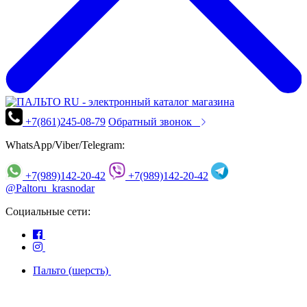
+7(861)245-08-79
Обратный звонок
WhatsApp/Viber/Telegram:
+7(989)142-20-42
+7(989)142-20-42
@Paltoru_krasnodar
Социальные сети:
Пальто (шерсть)