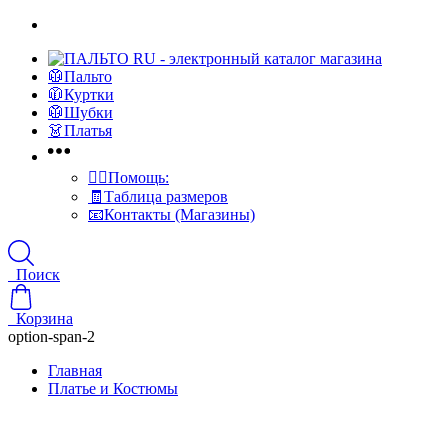
🥼Пальто
🧥Куртки
🥼Шубки
👗Платья
👍🏻Помощь:
🧾Таблица размеров
📧Контакты (Магазины)
Поиск
Корзина
option-span-2
Главная
Платье и Костюмы