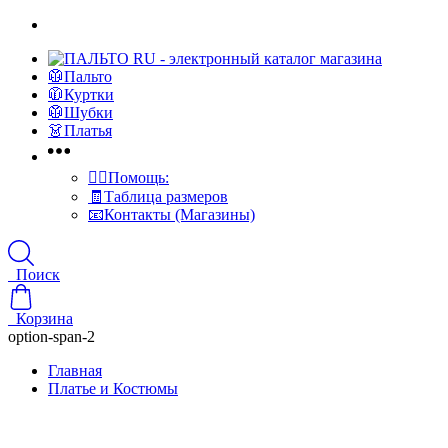
🥼Пальто
🧥Куртки
🥼Шубки
👗Платья
👍🏻Помощь:
🧾Таблица размеров
📧Контакты (Магазины)
Поиск
Корзина
option-span-2
Главная
Платье и Костюмы