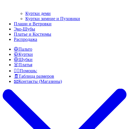
Куртки деми
Куртки зимние и Пуховики
Плащи и Ветровки
Эко-Шубы
Платье и Костюмы
Распродажа
🥼Пальто
🧥Куртки
🥼Шубки
👗Платья
👍🏻Помощь:
🧾Таблица размеров
📧Контакты (Магазины)