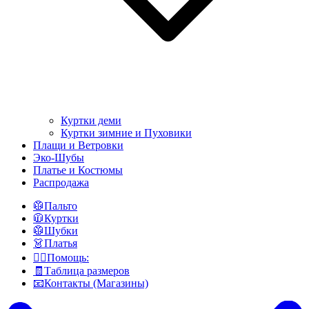
Куртки деми
Куртки зимние и Пуховики
Плащи и Ветровки
Эко-Шубы
Платье и Костюмы
Распродажа
🥼Пальто
🧥Куртки
🥼Шубки
👗Платья
👍🏻Помощь:
🧾Таблица размеров
📧Контакты (Магазины)