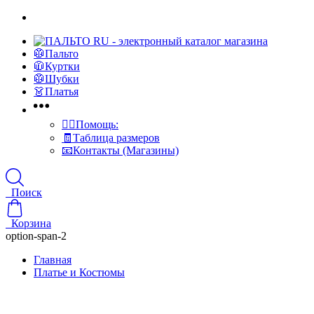
🥼Пальто
🧥Куртки
🥼Шубки
👗Платья
👍🏻Помощь:
🧾Таблица размеров
📧Контакты (Магазины)
Поиск
Корзина
option-span-2
Главная
Платье и Костюмы