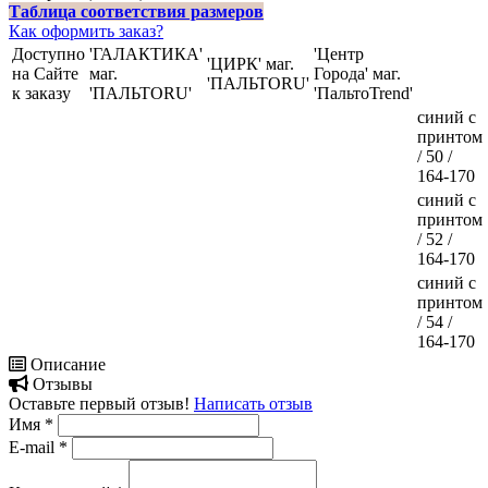
Таблица соответствия размеров
Как оформить заказ?
Доступно
'ГАЛАКТИКА'
'Центр
'ЦИРК' маг.
на Сайте
маг.
Города' маг.
'ПАЛЬТОRU'
к заказу
'ПАЛЬТОRU'
'ПальтоTrend'
синий с
принтом
/ 50 /
164-170
синий с
принтом
/ 52 /
164-170
синий с
принтом
/ 54 /
164-170
Описание
Отзывы
Оставьте первый отзыв!
Написать отзыв
Имя
*
E-mail
*