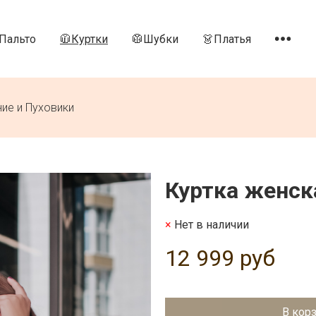
Пальто
🧥Куртки
🥼Шубки
👗Платья
ние и Пуховики
Куртка женск
Нет в наличии
12 999 руб
В кор