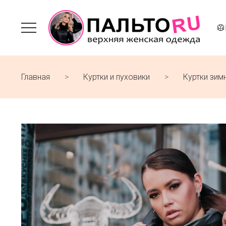
🥼
Главная
Куртки и пуховики
Куртки зим