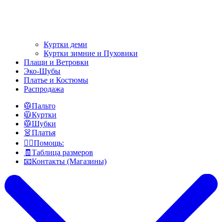
Куртки деми
Куртки зимние и Пуховики
Плащи и Ветровки
Эко-Шубы
Платье и Костюмы
Распродажа
🥼Пальто
🧥Куртки
🥼Шубки
👗Платья
👍🏻Помощь:
🧾Таблица размеров
📧Контакты (Магазины)