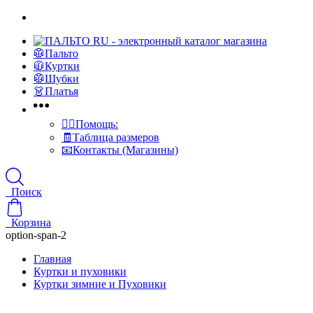
🥼Пальто
🧥Куртки
🥼Шубки
👗Платья
👍🏻Помощь:
🧾Таблица размеров
📧Контакты (Магазины)
Поиск
Корзина
option-span-2
Главная
Куртки и пуховики
Куртки зимние и Пуховики