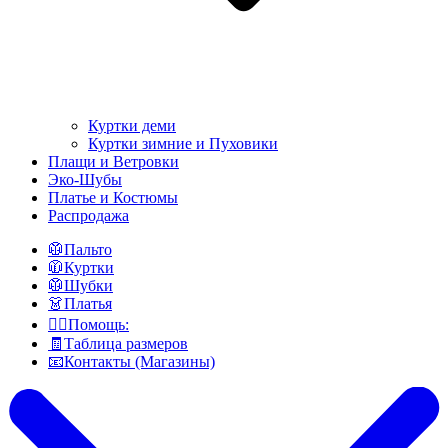
Куртки деми
Куртки зимние и Пуховики
Плащи и Ветровки
Эко-Шубы
Платье и Костюмы
Распродажа
🥼Пальто
🧥Куртки
🥼Шубки
👗Платья
👍🏻Помощь:
🧾Таблица размеров
📧Контакты (Магазины)