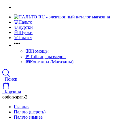
🥼Пальто
🧥Куртки
🥼Шубки
👗Платья
👍🏻Помощь:
🧾Таблица размеров
📧Контакты (Магазины)
Поиск
Корзина
option-span-2
Главная
Пальто (шерсть)
Пальто зимнее