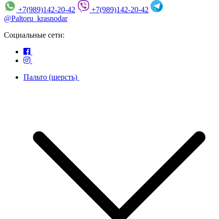
+7(989)142-20-42
+7(989)142-20-42
@Paltoru_krasnodar
Социальные сети:
Пальто (шерсть)