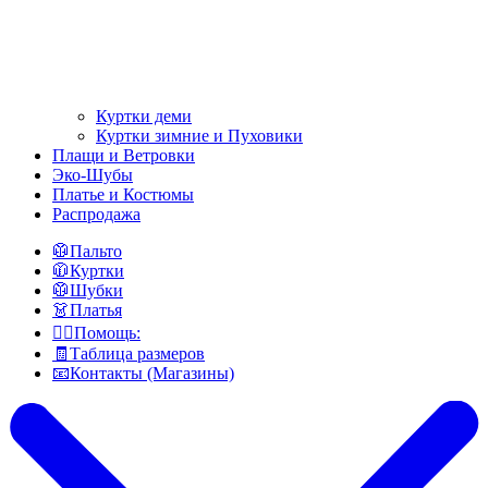
Куртки деми
Куртки зимние и Пуховики
Плащи и Ветровки
Эко-Шубы
Платье и Костюмы
Распродажа
🥼Пальто
🧥Куртки
🥼Шубки
👗Платья
👍🏻Помощь:
🧾Таблица размеров
📧Контакты (Магазины)