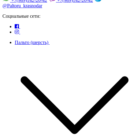
+7(989)142-20-42
+7(989)142-20-42
@Paltoru_krasnodar
Социальные сети:
Пальто (шерсть)