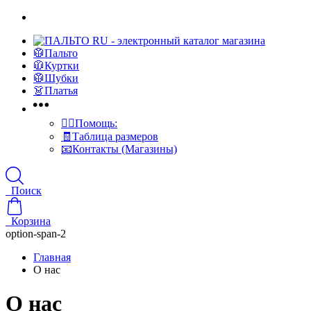
🥼Пальто
🧥Куртки
🥼Шубки
👗Платья
👍🏻Помощь:
🧾Таблица размеров
📧Контакты (Магазины)
Поиск
Корзина
option-span-2
Главная
О нас
О нас